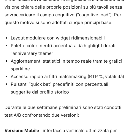
visione chiara delle proprie posizioni su più tavoli senza
sovraccaricare il campo cognitivo (“cognitive load”). Per
questo motivo si sono adottati cinque principi base:
Layout modulare con widget ridimensionabili
Palette colori neutri accentuata da highlight dorati
“anniversary theme”
Aggiornamenti statistici in tempo reale tramite grafici
sparkline
Accesso rapido ai filtri matchmaking (RTP %, volatilità)
Pulsanti “quick bet” predefiniti con percentuali
suggerite dal profilo storico
Durante le due settimane preliminari sono stati condotti
test A/B confrontando due versioni:
Versione Mobile
: interfaccia verticale ottimizzata per