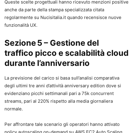
Queste scelte progettuali hanno ricevuto menzioni positive
anche da parte della stampa specializzata citata
regolarmente su Nucisitalia.it quando recensisce nuove
funzionalità UX.
Sezione 5 – Gestione del
traffico picco e scalabilità cloud
durante l’anniversario
La previsione del carico si basa sull’analisi comparativa
degli ultimi tre anni d’attività anniversary edition dove si
evidenziano picchi settimanali pari a 75k concurrent
streams, pari al 220% rispetto alla media giornaliera
normale.
Per affrontare tale scenario gli operatori hanno attivato
policy autoscaling on-demand su AWS EC2 Auto Scaling