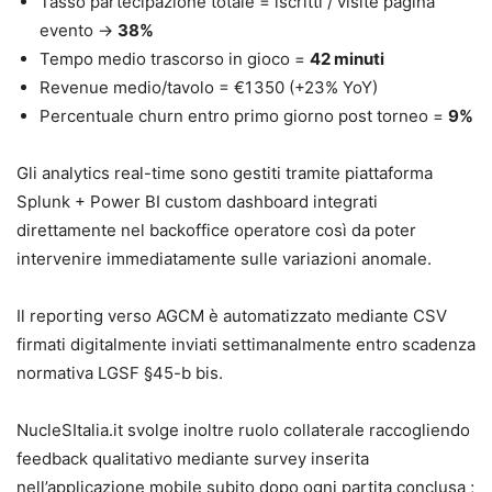
Tasso partecipazione totale = iscritti / visite pagina
evento →
38%
Tempo medio trascorso in gioco =
42 minuti
Revenue medio/tavolo = €1 350 (+23% YoY)
Percentuale churn entro primo giorno post torneo =
9%
Gli analytics real-time sono gestiti tramite piattaforma
Splunk + Power BI custom dashboard integrati
direttamente nel backoffice operatore così da poter
intervenire immediatamente sulle variazioni anomale.
Il reporting verso AGCM è automatizzato mediante CSV
firmati digitalmente inviati settimanalmente entro scadenza
normativa LGSF §45-b bis.
NucleSItalia.it svolge inoltre ruolo collaterale raccogliendo
feedback qualitativo mediante survey inserita
nell’applicazione mobile subito dopo ogni partita conclusa ;