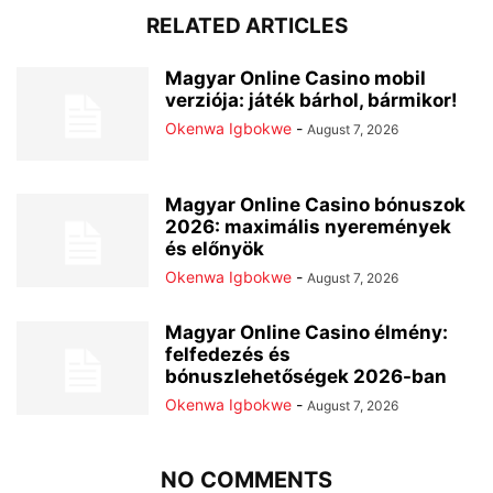
RELATED ARTICLES
Magyar Online Casino mobil
verziója: játék bárhol, bármikor!
Okenwa Igbokwe
-
August 7, 2026
Magyar Online Casino bónuszok
2026: maximális nyeremények
és előnyök
Okenwa Igbokwe
-
August 7, 2026
Magyar Online Casino élmény:
felfedezés és
bónuszlehetőségek 2026-ban
Okenwa Igbokwe
-
August 7, 2026
NO COMMENTS