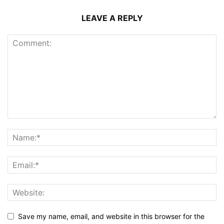
LEAVE A REPLY
Save my name, email, and website in this browser for the