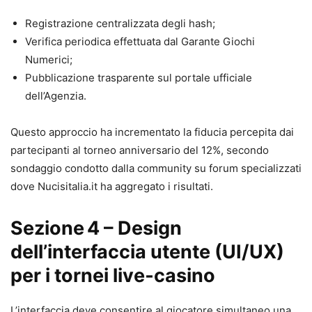
Registrazione centralizzata degli hash;
Verifica periodica effettuata dal Garante Giochi
Numerici;
Pubblicazione trasparente sul portale ufficiale
dell’Agenzia.
Questo approccio ha incrementato la fiducia percepita dai
partecipanti al torneo anniversario del 12%, secondo
sondaggio condotto dalla community su forum specializzati
dove Nucisitalia.it ha aggregato i risultati.
Sezione 4 – Design
dell’interfaccia utente (UI/UX)
per i tornei live‑casino
L’interfaccia deve consentire al giocatore simultaneo una