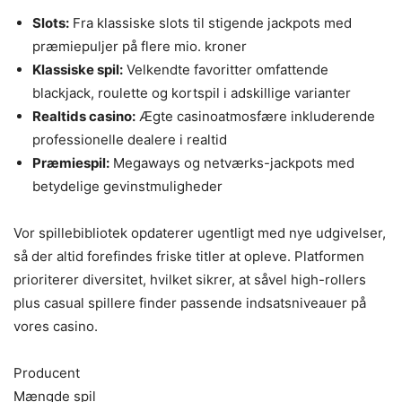
Slots:
Fra klassiske slots til stigende jackpots med
præmiepuljer på flere mio. kroner
Klassiske spil:
Velkendte favoritter omfattende
blackjack, roulette og kortspil i adskillige varianter
Realtids casino:
Ægte casinoatmosfære inkluderende
professionelle dealere i realtid
Præmiespil:
Megaways og netværks-jackpots med
betydelige gevinstmuligheder
Vor spillebibliotek opdaterer ugentligt med nye udgivelser,
så der altid forefindes friske titler at opleve. Platformen
prioriterer diversitet, hvilket sikrer, at såvel high-rollers
plus casual spillere finder passende indsatsniveauer på
vores casino.
Producent
Mængde spil