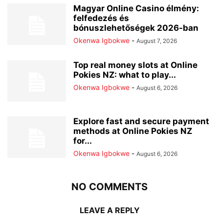
Magyar Online Casino élmény:
felfedezés és
bónuszlehetőségek 2026-ban
Okenwa Igbokwe
-
August 7, 2026
Top real money slots at Online
Pokies NZ: what to play...
Okenwa Igbokwe
-
August 6, 2026
Explore fast and secure payment
methods at Online Pokies NZ
for...
Okenwa Igbokwe
-
August 6, 2026
NO COMMENTS
LEAVE A REPLY