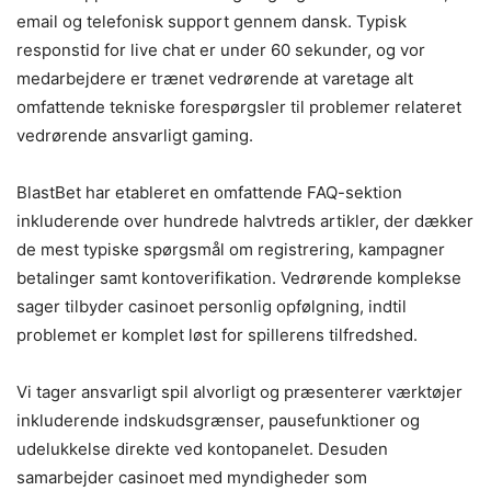
email og telefonisk support gennem dansk. Typisk
responstid for live chat er under 60 sekunder, og vor
medarbejdere er trænet vedrørende at varetage alt
omfattende tekniske forespørgsler til problemer relateret
vedrørende ansvarligt gaming.
BlastBet har etableret en omfattende FAQ-sektion
inkluderende over hundrede halvtreds artikler, der dækker
de mest typiske spørgsmål om registrering, kampagner
betalinger samt kontoverifikation. Vedrørende komplekse
sager tilbyder casinoet personlig opfølgning, indtil
problemet er komplet løst for spillerens tilfredshed.
Vi tager ansvarligt spil alvorligt og præsenterer værktøjer
inkluderende indskudsgrænser, pausefunktioner og
udelukkelse direkte ved kontopanelet. Desuden
samarbejder casinoet med myndigheder som