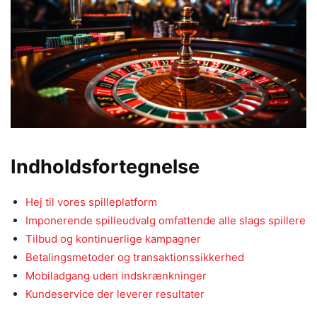
Indholdsfortegnelse
Hej til vores spilleplatform
Imponerende spilleudvalg omfattende alle slags spillere
Tilbud og kontinuerlige kampagner
Betalingsmetoder og transaktionssikkerhed
Mobiladgang uden indskrænkninger
Kundeservice der leverer resultater