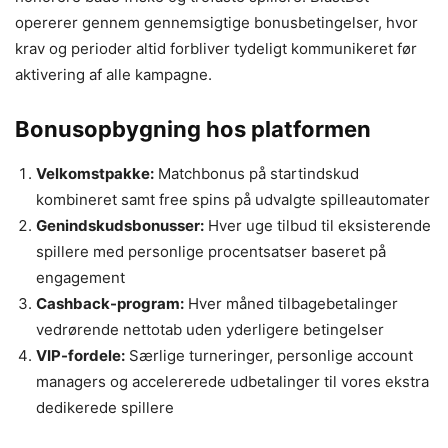
opererer gennem gennemsigtige bonusbetingelser, hvor
krav og perioder altid forbliver tydeligt kommunikeret før
aktivering af alle kampagne.
Bonusopbygning hos platformen
Velkomstpakke:
Matchbonus på startindskud
kombineret samt free spins på udvalgte spilleautomater
Genindskudsbonusser:
Hver uge tilbud til eksisterende
spillere med personlige procentsatser baseret på
engagement
Cashback-program:
Hver måned tilbagebetalinger
vedrørende nettotab uden yderligere betingelser
VIP-fordele:
Særlige turneringer, personlige account
managers og accelererede udbetalinger til vores ekstra
dedikerede spillere