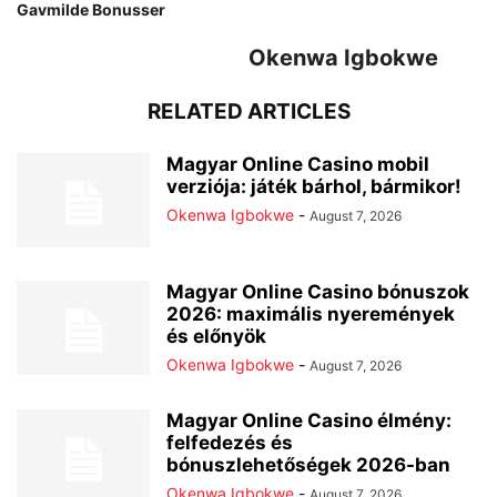
Gavmilde Bonusser
Okenwa Igbokwe
RELATED ARTICLES
Magyar Online Casino mobil
verziója: játék bárhol, bármikor!
Okenwa Igbokwe
-
August 7, 2026
Magyar Online Casino bónuszok
2026: maximális nyeremények
és előnyök
Okenwa Igbokwe
-
August 7, 2026
Magyar Online Casino élmény:
felfedezés és
bónuszlehetőségek 2026-ban
Okenwa Igbokwe
-
August 7, 2026