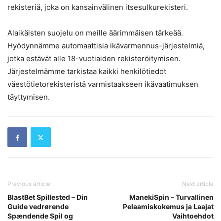
rekisteriä, joka on kansainvälinen itsesulkurekisteri.
Alaikäisten suojelu on meille äärimmäisen tärkeää.
Hyödynnämme automaattisia ikävarmennus-järjestelmiä,
jotka estävät alle 18-vuotiaiden rekisteröitymisen.
Järjestelmämme tarkistaa kaikki henkilötiedot
väestötietorekisteristä varmistaakseen ikävaatimuksen
täyttymisen.
Previous article
Next article
BlastBet Spillested – Din
ManekiSpin – Turvallinen
Guide vedrørende
Pelaamiskokemus ja Laajat
Spændende Spil og
Vaihtoehdot