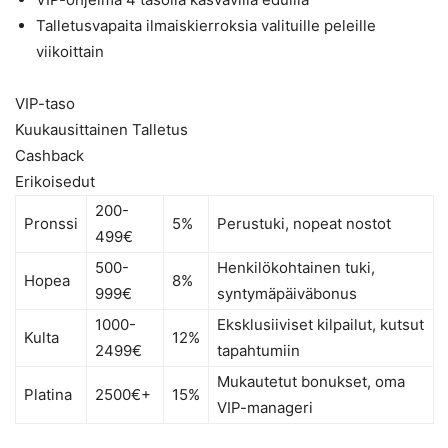
Talletusvapaita ilmaiskierroksia valituille peleille
viikoittain
VIP-taso
Kuukausittainen Talletus
Cashback
Erikoisedut
200-
Pronssi
5%
Perustuki, nopeat nostot
499€
500-
Henkilökohtainen tuki,
Hopea
8%
999€
syntymäpäiväbonus
1000-
Eksklusiiviset kilpailut, kutsut
Kulta
12%
2499€
tapahtumiin
Mukautetut bonukset, oma
Platina
2500€+
15%
VIP-manageri