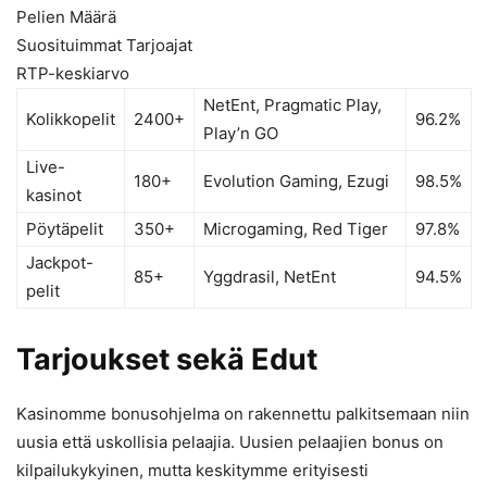
Pelien Määrä
Suosituimmat Tarjoajat
RTP-keskiarvo
NetEnt, Pragmatic Play,
Kolikkopelit
2400+
96.2%
Play’n GO
Live-
180+
Evolution Gaming, Ezugi
98.5%
kasinot
Pöytäpelit
350+
Microgaming, Red Tiger
97.8%
Jackpot-
85+
Yggdrasil, NetEnt
94.5%
pelit
Tarjoukset sekä Edut
Kasinomme bonusohjelma on rakennettu palkitsemaan niin
uusia että uskollisia pelaajia. Uusien pelaajien bonus on
kilpailukykyinen, mutta keskitymme erityisesti