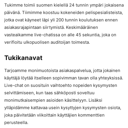
Tukimme toimii suomen kielellä 24 tunnin ympäri jokaisena
päivänä. Tiimimme koostuu kokeneiden pelispesialisteista,
jotka ovat käyneet läpi yli 200 tunnin koulutuksen ennen
asiakasrajapintaan siirtymistä. Keskimääräinen
vasteaikamme live-chatissa on alle 45 sekuntia, joka on
verifioitu ulkopuolisen auditoijan toimesta.
Tukikanavat
Tarjoamme monimuotoista asiakaspalvelua, jotta jokainen
käyttäjä löytää itselleen sopivimman tavan olla yhteyksissä.
Live-chat on suosituin vaihtoehto nopeiden kysymysten
selvittämiseen, kun taas sähköposti soveltuu
monimutkaisempien asioiden käsittelyyn. Lisäksi
ylläpidämme kattavaa usein kysyttyjen kysymysten osiota,
joka päivitetään viikoittain käyttäjien kommenttien
perusteella.