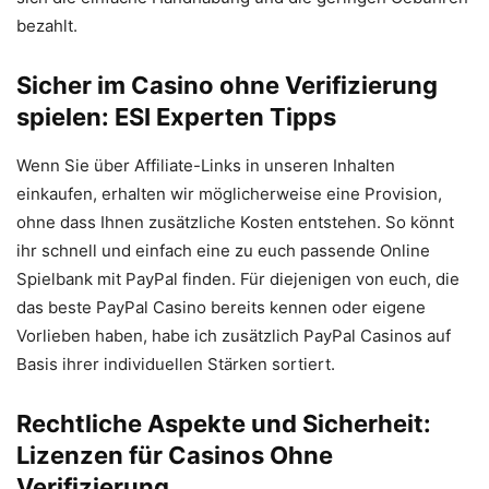
bezahlt.
Sicher im Casino ohne Verifizierung
spielen: ESI Experten Tipps
Wenn Sie über Affiliate-Links in unseren Inhalten
einkaufen, erhalten wir möglicherweise eine Provision,
ohne dass Ihnen zusätzliche Kosten entstehen. So könnt
ihr schnell und einfach eine zu euch passende Online
Spielbank mit PayPal finden. Für diejenigen von euch, die
das beste PayPal Casino bereits kennen oder eigene
Vorlieben haben, habe ich zusätzlich PayPal Casinos auf
Basis ihrer individuellen Stärken sortiert.
Rechtliche Aspekte und Sicherheit:
Lizenzen für Casinos Ohne
Verifizierung