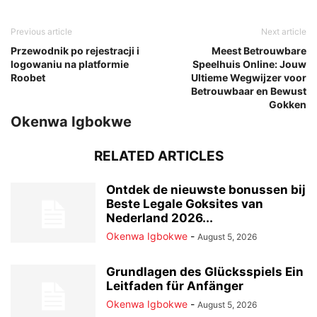
Previous article
Next article
Przewodnik po rejestracji i
Meest Betrouwbare
logowaniu na platformie
Speelhuis Online: Jouw
Roobet
Ultieme Wegwijzer voor
Betrouwbaar en Bewust
Gokken
Okenwa Igbokwe
RELATED ARTICLES
Ontdek de nieuwste bonussen bij
Beste Legale Goksites van
Nederland 2026...
Okenwa Igbokwe
-
August 5, 2026
Grundlagen des Glücksspiels Ein
Leitfaden für Anfänger
Okenwa Igbokwe
-
August 5, 2026