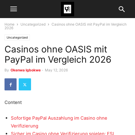
Home
Uncategorized
Casinos ohne OASIS mit PayPal im Vergleich
2026
Uncategorized
Casinos ohne OASIS mit
PayPal im Vergleich 2026
By
Okenwa Igbokwe
-
May 12, 2026
Content
Sofortige PayPal Auszahlung im Casino ohne
Verifizierung
Sicher im Casino ohne Verifizierung spielen: ESI