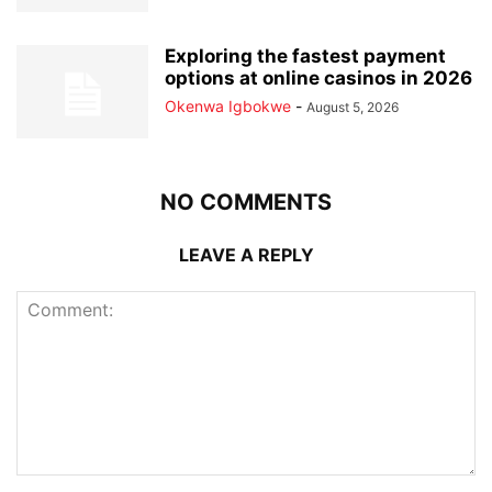
Exploring the fastest payment
options at online casinos in 2026
Okenwa Igbokwe
-
August 5, 2026
NO COMMENTS
LEAVE A REPLY