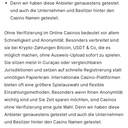
Denn wir haben diese Anbieter genauestens getestet
und auch die Unternehmen und Besitzer hinter den
Casino Namen getestet.
Ohne Verifizierung im Online Casinos bedeutet vor allem
Schnelligkeit und Anonymität. Besonders verbreitet sind
sie bei Krypto-Zahlungen Bitcoin, USDT & Co, die es
möglich machen, ohne Ausweis-Upload sofort zu spielen.
Sie sitzen meist in Curaçao oder vergleichbaren
Jurisdiktionen und setzen auf schnelle Registrierung statt
unnötigen Papierkram. Internationale Casino-Plattformen
bieten oft eine größere Spielauswahl und flexible
Einzahlungsmethoden. Besonders wenn Ihnen Anonymität
wichtig sind und Sie Zeit sparen möchten, sind Casinos
ohne Verifizierung eine gute Wahl. Denn wir haben diese
Anbieter genauestens getestet und auch die Unternehmen
und Besitzer hinter den Casino Namen getestet.