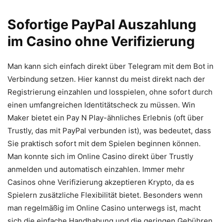
Sofortige PayPal Auszahlung
im Casino ohne Verifizierung
Man kann sich einfach direkt über Telegram mit dem Bot in
Verbindung setzen. Hier kannst du meist direkt nach der
Registrierung einzahlen und losspielen, ohne sofort durch
einen umfangreichen Identitätscheck zu müssen. Win
Maker bietet ein Pay N Play-ähnliches Erlebnis (oft über
Trustly, das mit PayPal verbunden ist), was bedeutet, dass
Sie praktisch sofort mit dem Spielen beginnen können.
Man konnte sich im Online Casino direkt über Trustly
anmelden und automatisch einzahlen. Immer mehr
Casinos ohne Verifizierung akzeptieren Krypto, da es
Spielern zusätzliche Flexibilität bietet. Besonders wenn
man regelmäßig im Online Casino unterwegs ist, macht
sich die einfache Handhabung und die geringen Gebühren