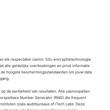
van elk respectabel casino. SSL-encryptietechnologie
t alle geldelijke overboekingen en privé informatie
n de hoogste beschermingsstandaarden om jouw data
egang.
op de eerlijkheid van resultaten. Alle casinospellen
oorspelbare Number Generator (RNG) die frequent
instituten zoals auditbureaus of iTech Labs. Deze