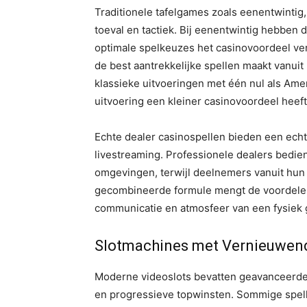
Traditionele tafelgames zoals eenentwintig
toeval en tactiek. Bij eenentwintig hebben
optimale spelkeuzes het casinovoordeel ver
de best aantrekkelijke spellen maakt vanui
klassieke uitvoeringen met één nul als Ame
uitvoering een kleiner casinovoordeel heeft
Echte dealer casinospellen bieden een ech
livestreaming. Professionele dealers bedie
omgevingen, terwijl deelnemers vanuit hu
gecombineerde formule mengt de voordelen 
communicatie en atmosfeer van een fysiek 
Slotmachines met Vernieuwen
Moderne videoslots bevatten geavanceerde 
en progressieve topwinsten. Sommige spel