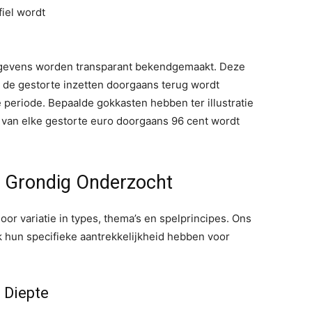
fiel wordt
gegevens worden transparant bekendgemaakt. Deze
 de gestorte inzetten doorgaans terug wordt
 periode. Bepaalde gokkasten hebben ter illustratie
 van elke gestorte euro doorgaans 96 cent wordt
 Grondig Onderzocht
or variatie in types, thema’s en spelprincipes. Ons
k hun specifieke aantrekkelijkheid hebben voor
 Diepte