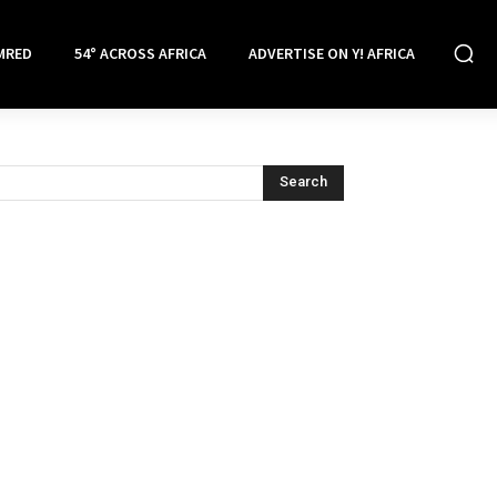
MRED
54° ACROSS AFRICA
ADVERTISE ON Y! AFRICA