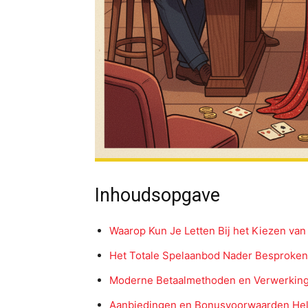
Inhoudsopgave
Waarop Kun Je Letten Bij het Kiezen van
Het Totale Spelaanbod Nader Besproken
Moderne Betaalmethoden en Verwerking
Aanbiedingen en Bonusvoorwaarden Hel