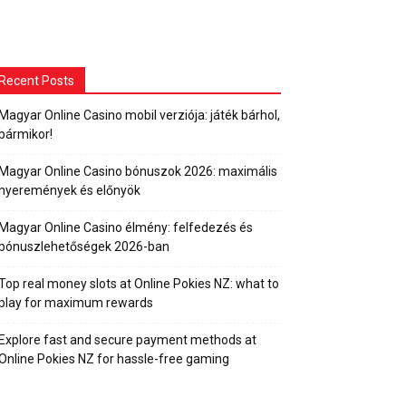
Recent Posts
Magyar Online Casino mobil verziója: játék bárhol,
bármikor!
Magyar Online Casino bónuszok 2026: maximális
nyeremények és előnyök
Magyar Online Casino élmény: felfedezés és
bónuszlehetőségek 2026-ban
Top real money slots at Online Pokies NZ: what to
play for maximum rewards
Explore fast and secure payment methods at
Online Pokies NZ for hassle-free gaming