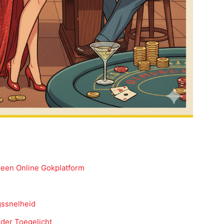
 een Online Gokplatform
ssnelheid
der Toegelicht