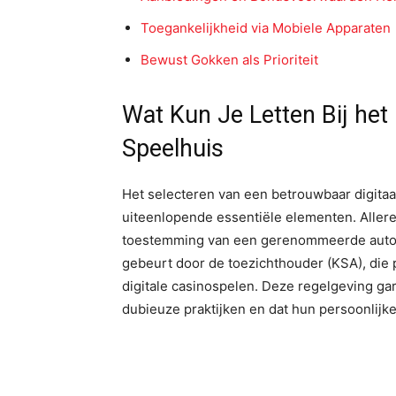
Toegankelijkheid via Mobiele Apparaten
Bewust Gokken als Prioriteit
Wat Kun Je Letten Bij het
Speelhuis
Het selecteren van een betrouwbaar digitaa
uiteenlopende essentiële elementen. Alleree
toestemming van een gerenommeerde autoritei
gebeurt door de toezichthouder (KSA), die pe
digitale casinospelen. Deze regelgeving g
dubieuze praktijken en dat hun persoonlijk