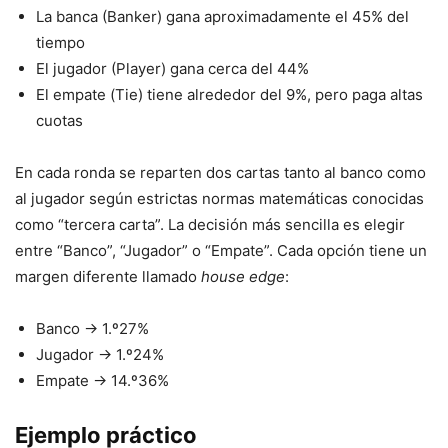
La banca (Banker) gana aproximadamente el 45% del
tiempo
El jugador (Player) gana cerca del 44%
El empate (Tie) tiene alrededor del 9%, pero paga altas
cuotas
En cada ronda se reparten dos cartas tanto al banco como
al jugador según estrictas normas matemáticas conocidas
como “tercera carta”. La decisión más sencilla es elegir
entre “Banco”, “Jugador” o “Empate”. Cada opción tiene un
margen diferente llamado
house edge
:
Banco → 1.º27%
Jugador → 1.º24%
Empate → 14.º36%
Ejemplo práctico