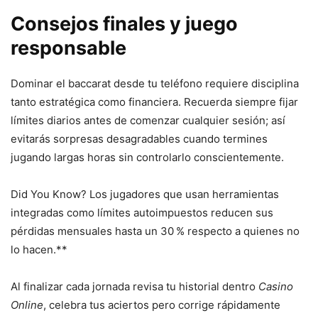
Consejos finales y juego
responsable
Dominar el baccarat desde tu teléfono requiere disciplina
tanto estratégica como financiera. Recuerda siempre fijar
límites diarios antes de comenzar cualquier sesión; así
evitarás sorpresas desagradables cuando termines
jugando largas horas sin controlarlo conscientemente.
Did You Know? Los jugadores que usan herramientas
integradas como límites autoimpuestos reducen sus
pérdidas mensuales hasta un ​30 %​ respecto a quienes no
lo hacen.**
Al finalizar cada jornada revisa tu historial dentro
Casino
Online
, celebra tus aciertos pero corrige rápidamente