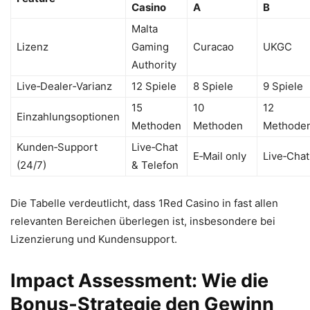
Casino
A
B
Malta
Lizenz
Gaming
Curacao
UKGC
Authority
Live‑Dealer‑Varianz
12 Spiele
8 Spiele
9 Spiele
15
10
12
Einzahlungsoptionen
Methoden
Methoden
Methode
Kunden‑Support
Live‑Chat
E‑Mail only
Live‑Chat
(24/7)
& Telefon
Die Tabelle verdeutlicht, dass 1Red Casino in fast allen
relevanten Bereichen überlegen ist, insbesondere bei
Lizenzierung und Kundensupport.
Impact Assessment: Wie die
Bonus‑Strategie den Gewinn