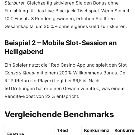
Starburst
. Gleichzeitig aktivieren Sie den Bonus ohne
Einzahlung für das Live‑Blackjack‑Tischspiel. Wenn Sie mit
10 € Einsatz 3 Runden gewinnen, erhöhen Sie Ihren
Gesamtkapital um 30 % – ohne eigenes Geld zu riskieren.
Beispiel 2 – Mobile Slot‑Session an
Heiligabend
Ein Spieler nutzt die 1Red Casino‑App und spielt den Slot
Gonzo’s Quest
mit einem 200 %‑Willkommens‑Bonus. Der
RTP (Return‑to‑Player) liegt bei 96,5 %. Nach
50 Drehungen hat er einen Gewinn von 45 €, was einem
Rendite‑Boost von 22 % entspricht.
Vergleichende Benchmarks
1Red
Konkurrenz
Konkurre
Feature