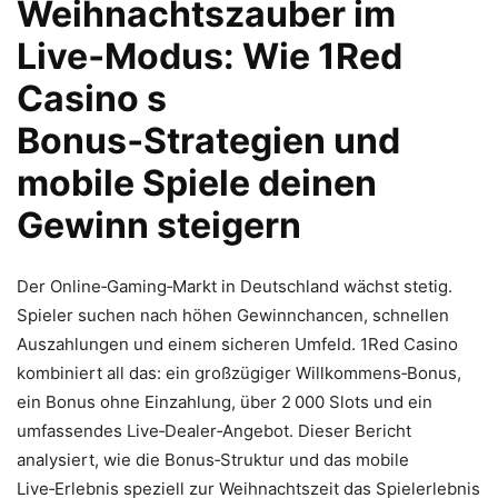
Weihnachtszauber im
Live‑Modus: Wie 1Red
Casino s
Bonus‑Strategien und
mobile Spiele deinen
Gewinn steigern
Der Online‑Gaming‑Markt in Deutschland wächst stetig.
Spieler suchen nach höhen Gewinnchancen, schnellen
Auszahlungen und einem sicheren Umfeld. 1Red Casino
kombiniert all das: ein großzügiger Willkommens‑Bonus,
ein Bonus ohne Einzahlung, über 2 000 Slots und ein
umfassendes Live‑Dealer‑Angebot. Dieser Bericht
analysiert, wie die Bonus‑Struktur und das mobile
Live‑Erlebnis speziell zur Weihnachtszeit das Spielerlebnis