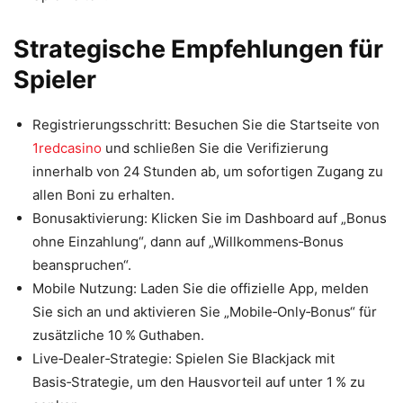
Strategische Empfehlungen für
Spieler
Registrierungsschritt: Besuchen Sie die Startseite von
1redcasino
und schließen Sie die Verifizierung
innerhalb von 24 Stunden ab, um sofortigen Zugang zu
allen Boni zu erhalten.
Bonusaktivierung: Klicken Sie im Dashboard auf „Bonus
ohne Einzahlung“, dann auf „Willkommens‑Bonus
beanspruchen“.
Mobile Nutzung: Laden Sie die offizielle App, melden
Sie sich an und aktivieren Sie „Mobile‑Only‑Bonus“ für
zusätzliche 10 % Guthaben.
Live‑Dealer‑Strategie: Spielen Sie Blackjack mit
Basis‑Strategie, um den Hausvorteil auf unter 1 % zu