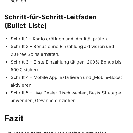
senken.
Schritt‑für‑Schritt‑Leitfaden
(Bullet‑Liste)
Schritt 1 – Konto eröffnen und Identität prüfen.
Schritt 2 – Bonus ohne Einzahlung aktivieren und
20 Free Spins erhalten.
Schritt 3 – Erste Einzahlung tätigen, 200 % Bonus bis
500 € sichern.
Schritt 4 – Mobile App installieren und „Mobile‑Boost“
aktivieren.
Schritt 5 – Live‑Dealer‑Tisch wählen, Basis‑Strategie
anwenden, Gewinne einziehen.
Fazit