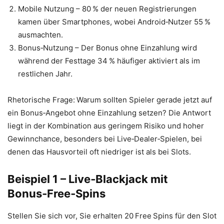
Mobile Nutzung – 80 % der neuen Registrierungen
kamen über Smartphones, wobei Android‑Nutzer 55 %
ausmachten.
Bonus‑Nutzung – Der Bonus ohne Einzahlung wird
während der Festtage 34 % häufiger aktiviert als im
restlichen Jahr.
Rhetorische Frage: Warum sollten Spieler gerade jetzt auf
ein Bonus‑Angebot ohne Einzahlung setzen? Die Antwort
liegt in der Kombination aus geringem Risiko und hoher
Gewinnchance, besonders bei Live‑Dealer‑Spielen, bei
denen das Hausvorteil oft niedriger ist als bei Slots.
Beispiel 1 – Live‑Blackjack mit
Bonus‑Free‑Spins
Stellen Sie sich vor, Sie erhalten 20 Free Spins für den Slot