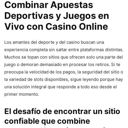
Combinar Apuestas
Deportivas y Juegos en
Vivo con Casino Online
Los amantes del deporte y del casino buscan una
experiencia completa sin saltar entre plataformas distintas.
Muchos se topan con sitios que ofrecen solo una parte del
juego o demoran demasiado en procesar los retiros. Si te
preocupa la velocidad de los pagos, la seguridad del sitio o
la variedad de slots disponibles, sigue leyendo porque hay
una solución integral que responde a todo eso desde el
primer momento.
El desafío de encontrar un sitio
confiable que combine