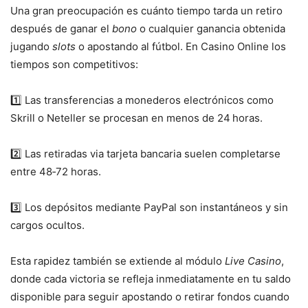
Una gran preocupación es cuánto tiempo tarda un retiro
después de ganar el
bono
o cualquier ganancia obtenida
jugando
slots
o apostando al fútbol. En Casino Online los
tiempos son competitivos:
1️⃣ Las transferencias a monederos electrónicos como
Skrill o Neteller se procesan en menos de 24 horas.
2️⃣ Las retiradas via tarjeta bancaria suelen completarse
entre 48‑72 horas.
3️⃣ Los depósitos mediante PayPal son instantáneos y sin
cargos ocultos.
Esta rapidez también se extiende al módulo
Live Casino
,
donde cada victoria se refleja inmediatamente en tu saldo
disponible para seguir apostando o retirar fondos cuando