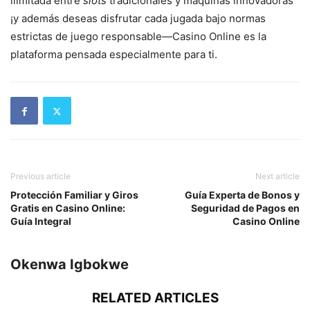
ilimitada entre
slots
tradicionales y máquinas innovadoras
¡y además deseas disfrutar cada jugada bajo normas
estrictas de juego responsable—Casino Online es la
plataforma pensada especialmente para ti.
Previous article
Next article
Protección Familiar y Giros
Guía Experta de Bonos y
Gratis en Casino Online:
Seguridad de Pagos en
Guía Integral
Casino Online
Okenwa Igbokwe
RELATED ARTICLES