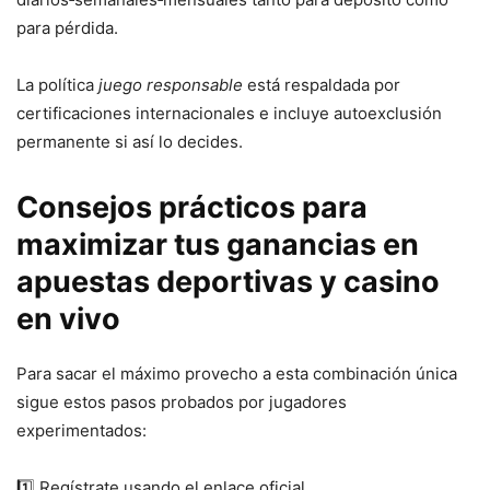
para pérdida.​
La política
juego responsable
está respaldada por
certificaciones internacionales e incluye autoexclusión
permanente si así lo decides.
Consejos prácticos para
maximizar tus ganancias en
apuestas deportivas y casino
en vivo
Para sacar el máximo provecho a esta combinación única
sigue estos pasos probados por jugadores
experimentados:
1️⃣ Regístrate usando el enlace oficial