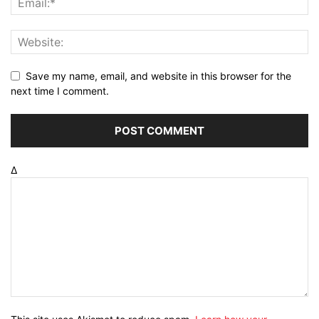
Save my name, email, and website in this browser for the
next time I comment.
Δ