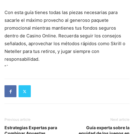
Con esta guía tienes todas las piezas necesarias para
sacarle el máximo provecho al generoso paquete
promocional mientras mantienes tus fondos seguros
dentro de Casino Online. Recuerda seguir los consejos
señalados, aprovechar los métodos rápidos como Skrill o
Neteller para tus
retiros
, y jugar siempre con
responsabilidad.
“`
Previous article
Next article
Estrategias Expertas para
Guía experta sobre la
Combinar Apuestas
equidad de los juegos en