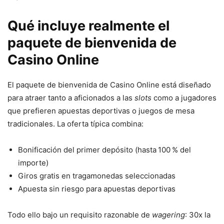
Qué incluye realmente el
paquete de bienvenida de
Casino Online
El paquete de bienvenida de Casino Online está diseñado
para atraer tanto a aficionados a las
slots
como a jugadores
que prefieren apuestas deportivas o juegos de mesa
tradicionales. La oferta típica combina:
Bonificación del primer depósito (hasta 100 % del
importe)
Giros gratis en tragamonedas seleccionadas
Apuesta sin riesgo para apuestas deportivas
Todo ello bajo un requisito razonable de
wagering
: 30x la