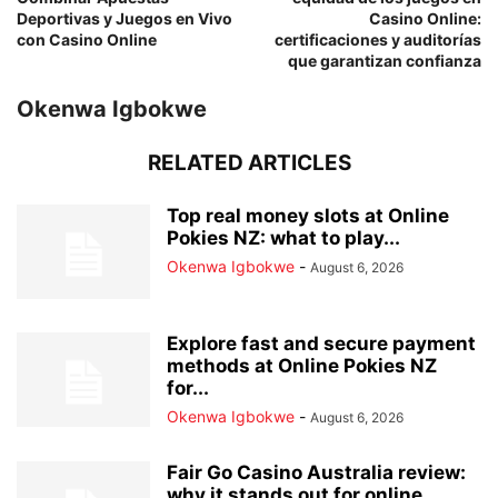
Deportivas y Juegos en Vivo
Casino Online:
con Casino Online
certificaciones y auditorías
que garantizan confianza
Okenwa Igbokwe
RELATED ARTICLES
Top real money slots at Online
Pokies NZ: what to play...
Okenwa Igbokwe
-
August 6, 2026
Explore fast and secure payment
methods at Online Pokies NZ
for...
Okenwa Igbokwe
-
August 6, 2026
Fair Go Casino Australia review:
why it stands out for online...