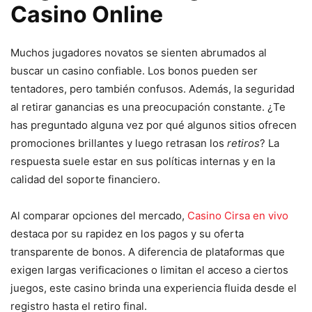
Casino Online
Muchos jugadores novatos se sienten abrumados al
buscar un casino confiable. Los bonos pueden ser
tentadores, pero también confusos. Además, la seguridad
al retirar ganancias es una preocupación constante. ¿Te
has preguntado alguna vez por qué algunos sitios ofrecen
promociones brillantes y luego retrasan los
retiros
? La
respuesta suele estar en sus políticas internas y en la
calidad del soporte financiero.
Al comparar opciones del mercado,
Casino Cirsa en vivo
destaca por su rapidez en los pagos y su oferta
transparente de bonos. A diferencia de plataformas que
exigen largas verificaciones o limitan el acceso a ciertos
juegos, este casino brinda una experiencia fluida desde el
registro hasta el retiro final.