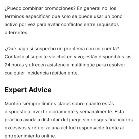
¿Puedo combinar promociones? En general no; los
términos especifican que solo se puede usar un bono
activo por vez para evitar conflictos entre requisitos
diferentes.
¿Qué hago si sospecho un problema con mi cuenta?
Contacta al soporte vía chat en vivo; están disponibles las
24 horas y ofrecen asistencia multilingüe para resolver
cualquier incidencia rápidamente.
Expert Advice
Mantén siempre límites claros sobre cuánto estás
dispuesto a invertir diariamente y semanalmente. Esta
práctica ayuda a disfrutar del juego sin riesgos financieros
excesivos y refuerza una actitud responsable frente al
entretenimiento online.