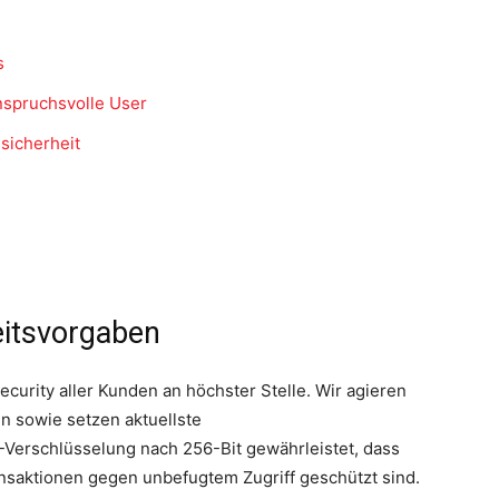
s
nspruchsvolle User
sicherheit
eitsvorgaben
ecurity aller Kunden an höchster Stelle. Wir agieren
n sowie setzen aktuellste
-Verschlüsselung nach 256-Bit gewährleistet, dass
nsaktionen gegen unbefugtem Zugriff geschützt sind.