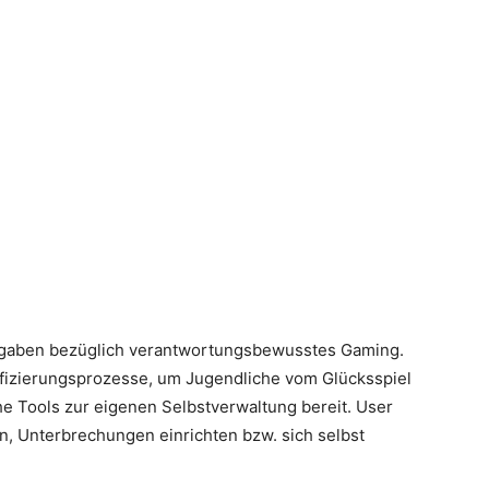
Vorgaben bezüglich verantwortungsbewusstes Gaming.
rifizierungsprozesse, um Jugendliche vom Glücksspiel
he Tools zur eigenen Selbstverwaltung bereit. User
en, Unterbrechungen einrichten bzw. sich selbst