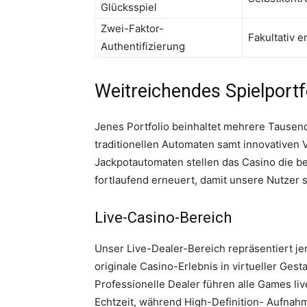
Glücksspiel
Zwei-Faktor-
Fakultativ er
Authentifizierung
Weitreichendes Spielportf
Jenes Portfolio beinhaltet mehrere Tausend
traditionellen Automaten samt innovativen V
Jackpotautomaten stellen das Casino die b
fortlaufend erneuert, damit unsere Nutzer s
Live-Casino-Bereich
Unser Live-Dealer-Bereich repräsentiert je
originale Casino-Erlebnis in virtueller Gesta
Professionelle Dealer führen alle Games liv
Echtzeit, während High-Definition- Aufnah