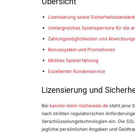
Übersicht
Lizensierung sowie Sicherheitsstandard
Umfangreiches Spielrepertoire für die a
Zahlungsmöglichkeiten und Abwicklungs
Bonussystem und Promotionen
Mobiles Spielerfahrung
Exzellenter Kundenservice
Lizensierung und Sicherh
Bei
kanzlei-klein-lischewski.de
steht jene S
nach strikten regulatorischen Anforderunge
Verschlüsselungstechnologien ein. Die SSL
jegliche persönlichen Angaben und Geldtra