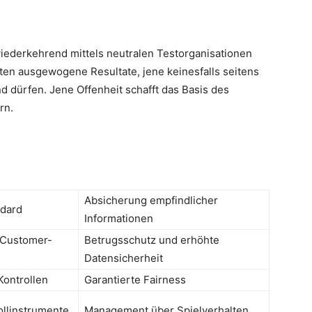
iederkehrend mittels neutralen Testorganisationen
ten ausgewogene Resultate, jene keinesfalls seitens
d dürfen. Jene Offenheit schafft das Basis des
rn.
Absicherung empfindlicher
ndard
Informationen
Customer-
Betrugsschutz und erhöhte
Datensicherheit
Kontrollen
Garantierte Fairness
ollinstrumente
Management über Spielverhalten