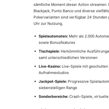
sämtliche Moment dieser Action streamen. 
Blackjack, Punto Banco und diverse vielfält
Pokervarianten sind verfügbar 24 Stunden 
Uhr zur Nutzung.
Spielautomaten:
Mehr als 2.000 Automat
sowie Bonusfeatures
Tischspiele:
Herkömmliche Ausführungen 
samt unterschiedlichen Versionen
Live-Kasino:
Live-Spiele mit geschulten
Aufnahmestudios
Jackpot-Spiele:
Progressive Spielautom
siebenstelligen Range
Sonderbereiche:
Crash-Spiele, virtuell