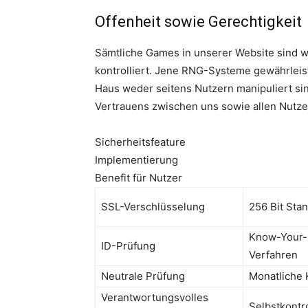
Offenheit sowie Gerechtigkeit
Sämtliche Games in unserer Website sind w
kontrolliert. Jene RNG-Systeme gewährleis
Haus weder seitens Nutzern manipuliert sin
Vertrauens zwischen uns sowie allen Nutze
Sicherheitsfeature
Implementierung
Benefit für Nutzer
SSL-Verschlüsselung
256 Bit Sta
Know-Your-
ID-Prüfung
Verfahren
Neutrale Prüfung
Monatliche 
Verantwortungsvolles
Selbstkontr