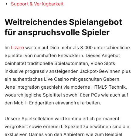
Support & Verfügbarkeit
Weitreichendes Spielangebot
für anspruchsvolle Spieler
Im
Lizaro
warten auf Dich mehr als 3.000 unterschiedliche
Spieltitel von namhaften Entwicklern. Dieses Angebot
beinhaltet traditionelle Spielautomaten, Video Slots
inklusive progressiv ansteigenden Jackpot-Gewinnen plus
ein authentisches Live Casino mit geschulten Gebern.
Jene Integration geschieht via moderne HTML5-Technik,
wodurch jegliche Spieltitel sowohl über PCs wie auch auf
den Mobil- Endgeräten einwandfrei arbeiten.
Unsere Spielkollektion wird kontinuierlich permanent
vergrößert sowie erneuert. Speziell zu erwähnen sind die
exklusiven Games von den Anbietern wie zum Beispiel