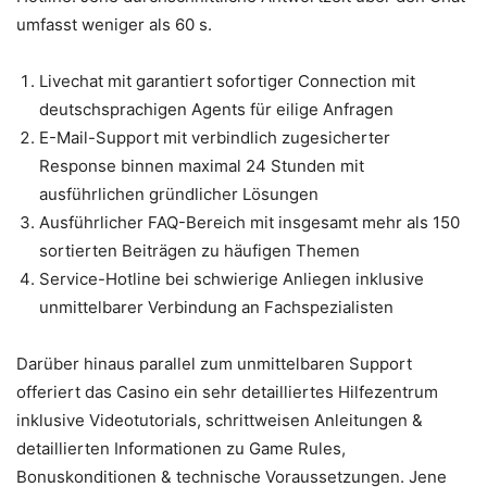
umfasst weniger als 60 s.
Livechat mit garantiert sofortiger Connection mit
deutschsprachigen Agents für eilige Anfragen
E-Mail-Support mit verbindlich zugesicherter
Response binnen maximal 24 Stunden mit
ausführlichen gründlicher Lösungen
Ausführlicher FAQ-Bereich mit insgesamt mehr als 150
sortierten Beiträgen zu häufigen Themen
Service-Hotline bei schwierige Anliegen inklusive
unmittelbarer Verbindung an Fachspezialisten
Darüber hinaus parallel zum unmittelbaren Support
offeriert das Casino ein sehr detailliertes Hilfezentrum
inklusive Videotutorials, schrittweisen Anleitungen &
detaillierten Informationen zu Game Rules,
Bonuskonditionen & technische Voraussetzungen. Jene