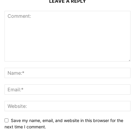
LEAVE A REPLY
Save my name, email, and website in this browser for the
next time I comment.