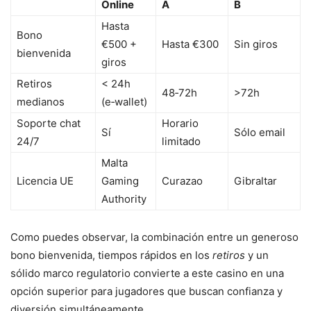
Online
A
B
Hasta
Bono
€500 +
Hasta €300
Sin giros
bienvenida
giros
Retiros
< 24h
48‑72h
>72h
medianos
(e‑wallet)
Soporte chat
Horario
Sí
Sólo email
24/7
limitado
Malta
Licencia UE
Gaming
Curazao
Gibraltar
Authority
Como puedes observar, la combinación entre un generoso
bono bienvenida, tiempos rápidos en los
retiros
y un
sólido marco regulatorio convierte a este casino en una
opción superior para jugadores que buscan confianza y
diversión simultáneamente.