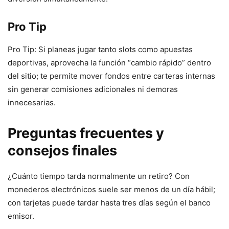
Pro Tip
Pro Tip: Si planeas jugar tanto slots como apuestas
deportivas, aprovecha la función “cambio rápido” dentro
del sitio; te permite mover fondos entre carteras internas
sin generar comisiones adicionales ni demoras
innecesarias.
Preguntas frecuentes y
consejos finales
¿Cuánto tiempo tarda normalmente un retiro? Con
monederos electrónicos suele ser menos de un día hábil;
con tarjetas puede tardar hasta tres días según el banco
emisor.