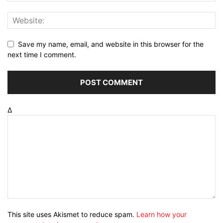
Save my name, email, and website in this browser for the
next time I comment.
Δ
This site uses Akismet to reduce spam.
Learn how your