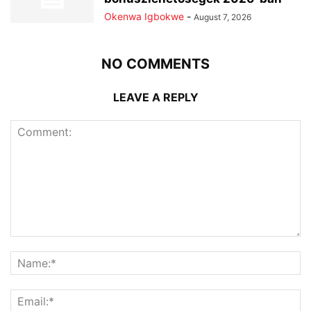
Okenwa Igbokwe
-
August 7, 2026
NO COMMENTS
LEAVE A REPLY