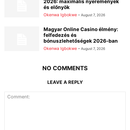
2026: maximális nyeremények
és előnyök
Okenwa Igbokwe
-
August 7, 2026
Magyar Online Casino élmény:
felfedezés és
bónuszlehetőségek 2026-ban
Okenwa Igbokwe
-
August 7, 2026
NO COMMENTS
LEAVE A REPLY