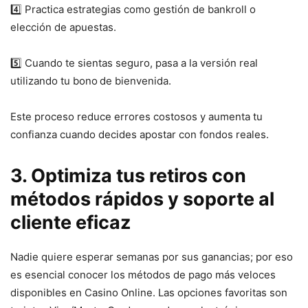
4️⃣ Practica estrategias como gestión de bankroll o
elección de apuestas.
5️⃣ Cuando te sientas seguro, pasa a la versión real
utilizando tu bono de bienvenida.
Este proceso reduce errores costosos y aumenta tu
confianza cuando decides apostar con fondos reales.
3. Optimiza tus retiros con
métodos rápidos y soporte al
cliente eficaz
Nadie quiere esperar semanas por sus ganancias; por eso
es esencial conocer los métodos de pago más veloces
disponibles en Casino Online. Las opciones favoritas son