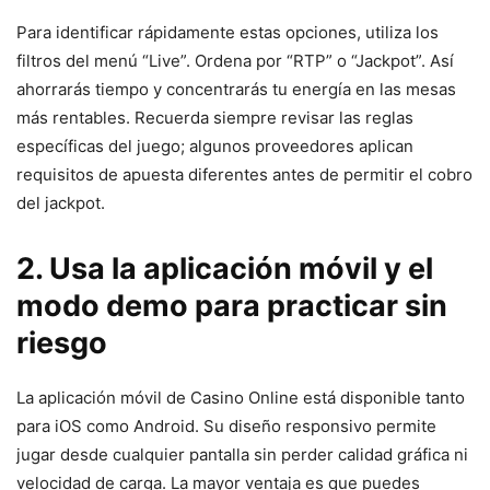
Para identificar rápidamente estas opciones, utiliza los
filtros del menú “Live”. Ordena por “RTP” o “Jackpot”. Así
ahorrarás tiempo y concentrarás tu energía en las mesas
más rentables. Recuerda siempre revisar las reglas
específicas del juego; algunos proveedores aplican
requisitos de apuesta diferentes antes de permitir el cobro
del jackpot.
2. Usa la aplicación móvil y el
modo demo para practicar sin
riesgo
La aplicación móvil de Casino Online está disponible tanto
para iOS como Android. Su diseño responsivo permite
jugar desde cualquier pantalla sin perder calidad gráfica ni
velocidad de carga. La mayor ventaja es que puedes