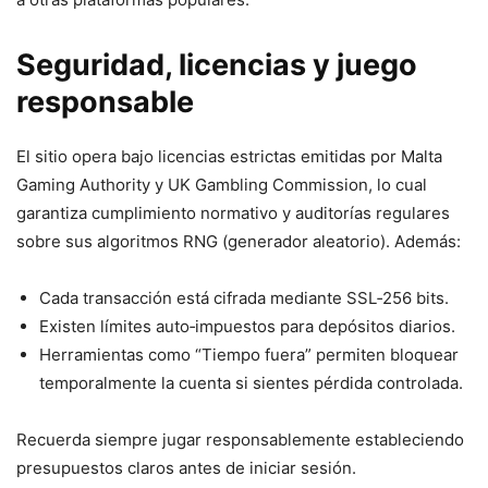
Seguridad, licencias y juego
responsable
El sitio opera bajo licencias estrictas emitidas por Malta
Gaming Authority y UK Gambling Commission, lo cual
garantiza cumplimiento normativo y auditorías regulares
sobre sus algoritmos RNG (generador aleatorio). Además:
Cada transacción está cifrada mediante SSL‑256 bits.
Existen límites auto‑impuestos para depósitos diarios.
Herramientas como “Tiempo fuera” permiten bloquear
temporalmente la cuenta si sientes pérdida controlada.
Recuerda siempre jugar responsablemente estableciendo
presupuestos claros antes de iniciar sesión.