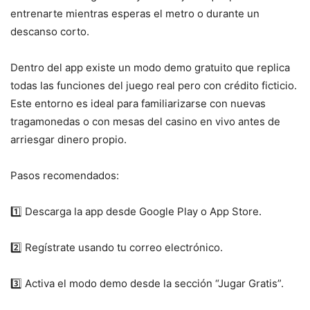
entrenarte mientras esperas el metro o durante un
descanso corto.
Dentro del app existe un modo demo gratuito que replica
todas las funciones del juego real pero con crédito ficticio.
Este entorno es ideal para familiarizarse con nuevas
tragamonedas o con mesas del casino en vivo antes de
arriesgar dinero propio.
Pasos recomendados:
1️⃣ Descarga la app desde Google Play o App Store.
2️⃣ Regístrate usando tu correo electrónico.
3️⃣ Activa el modo demo desde la sección “Jugar Gratis”.