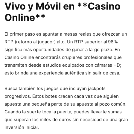
Vivo y Móvil en **Casino
Online**
El primer paso es apuntar a mesas reales que ofrezcan un
RTP (retorno al jugador) alto. Un RTP superior al 96 %
significa más oportunidades de ganar a largo plazo. En
Casino Online encontrarás crupieres profesionales que
transmiten desde estudios equipados con cámaras HD;
esto brinda una experiencia auténtica sin salir de casa.
Busca también los juegos que incluyan jackpots
progresivos. Estos botes crecen cada vez que alguien
apuesta una pequeña parte de su apuesta al pozo común.
Cuando la suerte toca la puerta, puedes llevarte sumas
que superan los miles de euros sin necesidad de una gran
inversión inicial.