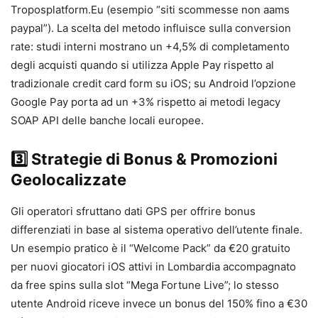
Troposplatform.Eu (esempio “siti scommesse non aams
paypal”). La scelta del metodo influisce sulla conversion
rate: studi interni mostrano un +4,5% di completamento
degli acquisti quando si utilizza Apple Pay rispetto al
tradizionale credit card form su iOS; su Android l’opzione
Google Pay porta ad un +3% rispetto ai metodi legacy
SOAP API delle banche locali europee.
3️⃣ Strategie di Bonus & Promozioni
Geolocalizzate
Gli operatori sfruttano dati GPS per offrire bonus
differenziati in base al sistema operativo dell’utente finale.
Un esempio pratico è il “Welcome Pack” da €20 gratuito
per nuovi giocatori iOS attivi in Lombardia accompagnato
da free spins sulla slot “Mega Fortune Live”; lo stesso
utente Android riceve invece un bonus del 150% fino a €30