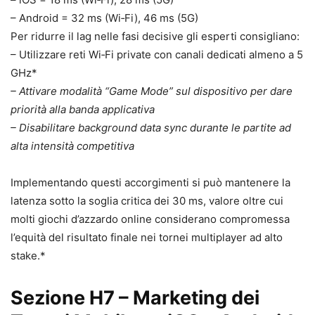
– Android = 32 ms (Wi‑Fi), 46 ms (5G)
Per ridurre il lag nelle fasi decisive gli esperti consigliano:
– Utilizzare reti Wi‑Fi private con canali dedicati almeno a 5
GHz*
– Attivare modalità “Game Mode” sul dispositivo per dare
priorità alla banda applicativa
– Disabilitare background data sync durante le partite ad
alta intensità competitiva
Implementando questi accorgimenti si può mantenere la
latenza sotto la soglia critica dei 30 ms, valore oltre cui
molti giochi d’azzardo online considerano compromessa
l’equità del risultato finale nei tornei multiplayer ad alto
stake.*
Sezione H7 – Marketing dei