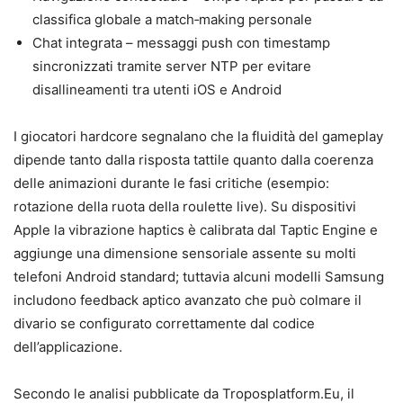
classifica globale a match‑making personale
Chat integrata – messaggi push con timestamp
sincronizzati tramite server NTP per evitare
disallineamenti tra utenti iOS e Android
I giocatori hardcore segnalano che la fluidità del gameplay
dipende tanto dalla risposta tattile quanto dalla coerenza
delle animazioni durante le fasi critiche (esempio:
rotazione della ruota della roulette live). Su dispositivi
Apple la vibrazione haptics è calibrata dal Taptic Engine e
aggiunge una dimensione sensoriale assente su molti
telefoni Android standard; tuttavia alcuni modelli Samsung
includono feedback aptico avanzato che può colmare il
divario se configurato correttamente dal codice
dell’applicazione.
Secondo le analisi pubblicate da Troposplatform.Eu, il