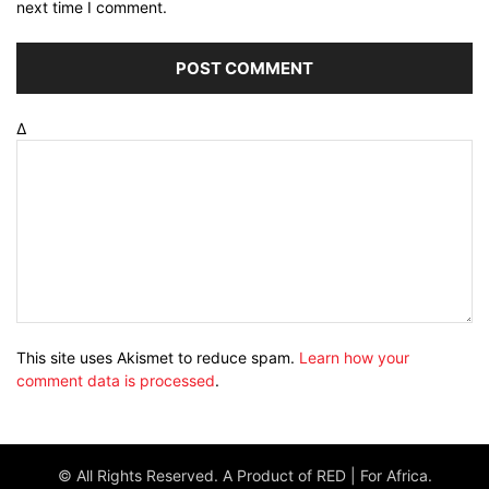
next time I comment.
Δ
This site uses Akismet to reduce spam.
Learn how your
comment data is processed
.
© All Rights Reserved. A Product of RED | For Africa.