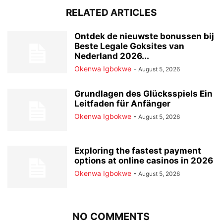
RELATED ARTICLES
Ontdek de nieuwste bonussen bij
Beste Legale Goksites van
Nederland 2026...
Okenwa Igbokwe
-
August 5, 2026
Grundlagen des Glücksspiels Ein
Leitfaden für Anfänger
Okenwa Igbokwe
-
August 5, 2026
Exploring the fastest payment
options at online casinos in 2026
Okenwa Igbokwe
-
August 5, 2026
NO COMMENTS