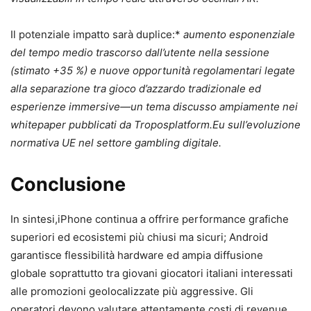
Il potenziale impatto sarà duplice:*
aumento esponenziale
del tempo medio trascorso dall’utente nella sessione
(stimato +35 %) e nuove opportunità regolamentari legate
alla separazione tra gioco d’azzardo tradizionale ed
esperienze immersive—un tema discusso ampiamente nei
whitepaper pubblicati da Troposplatform.Eu sull’evoluzione
normativa UE nel settore gambling digitale.
Conclusione
In sintesi,iPhone continua a offrire performance grafiche
superiori ed ecosistemi più chiusi ma sicuri; Android
garantisce flessibilità hardware ed ampia diffusione
globale soprattutto tra giovani giocatori italiani interessati
alle promozioni geolocalizzate più aggressive.​ Gli
operatori devono valutare attentamente costi di revenue