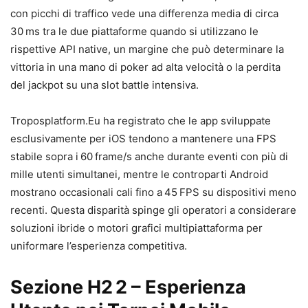
con picchi di traffico vede una differenza media di circa
30 ms tra le due piattaforme quando si utilizzano le
rispettive API native, un margine che può determinare la
vittoria in una mano di poker ad alta velocità o la perdita
del jackpot su una slot battle intensiva.
Troposplatform.Eu ha registrato che le app sviluppate
esclusivamente per iOS tendono a mantenere una FPS
stabile sopra i 60 frame/s anche durante eventi con più di
mille utenti simultanei, mentre le controparti Android
mostrano occasionali cali fino a 45 FPS su dispositivi meno
recenti. Questa disparità spinge gli operatori a considerare
soluzioni ibride o motori grafici multipiattaforma per
uniformare l’esperienza competitiva.
Sezione H2 2 – Esperienza