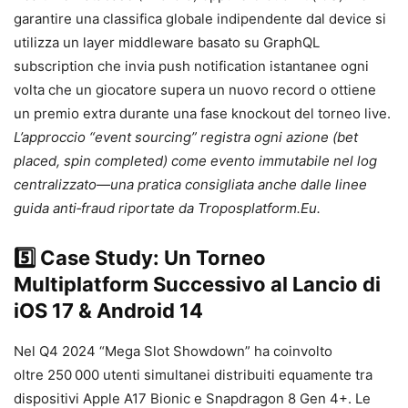
garantire una classifica globale indipendente dal device si
utilizza un layer middleware basato su GraphQL
subscription che invia push notification istantanee ogni
volta che un giocatore supera un nuovo record o ottiene
un premio extra durante una fase knockout del torneo live.
L’approccio “event sourcing” registra ogni azione (bet
placed, spin completed) come evento immutabile nel log
centralizzato—una pratica consigliata anche dalle linee
guida anti‑fraud riportate da Troposplatform.Eu.
5️⃣ Case Study: Un Torneo
Multiplatform Successivo al Lancio di
iOS 17 & Android 14
Nel Q4 2024 “Mega Slot Showdown” ha coinvolto
oltre 250 000 utenti simultanei distribuiti equamente tra
dispositivi Apple A17 Bionic e Snapdragon 8 Gen 4+. Le