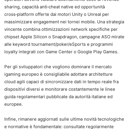
sharing, capacità anti‑cheat native ed opportunità
cross‑platform offerte dai motori Unity o Unreal per
massimizzare engagement nei tornei mobile.​ Una strategia
vincente combina ottimizzazioni network specifiche per
chipset Apple Silicon o Snapdragon, campagne ASO mirate
alle keyword tournament/poker/eSports e programmi
loyalty integrati con Game Center o Google Play Games.​
Per gli sviluppatori che vogliono dominare il mercato
igaming europeo è consigliabile adottare architetture
cloud agili capaci di sincronizzare dati in tempo reale fra
dispositivi diversi​ e monitorare costantemente le linee
guida regolamentari pubblicate da autorità italiane ed
europee.​
Infine, rimanere aggiornati sulle ultime novità tecnologiche
e normative è fondamentale: consultate regolarmente