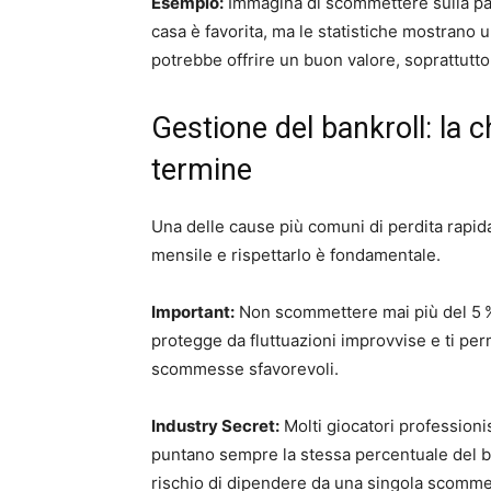
Esempio:
Immagina di scommettere sulla part
casa è favorita, ma le statistiche mostrano u
potrebbe offrire un buon valore, soprattutt
Gestione del bankroll: la 
termine
Una delle cause più comuni di perdita rapida
mensile e rispettarlo è fondamentale.
Important:
Non scommettere mai più del 5 % 
protegge da fluttuazioni improvvise e ti per
scommesse sfavorevoli.
Industry Secret:
Molti giocatori professioni
puntano sempre la stessa percentuale del ba
rischio di dipendere da una singola scommes