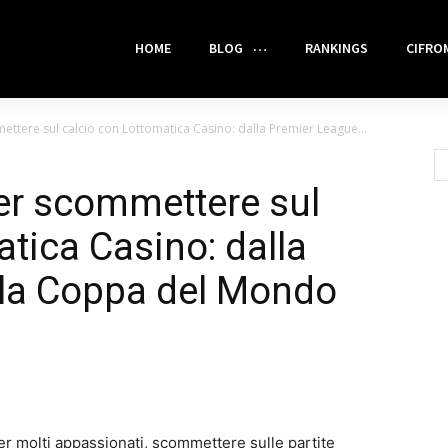
HOME
BLOG
RANKINGS
CIFRO
tere sul calcio con Lottomatica Casino: dalla Premier League...
er scommettere sul
tica Casino: dalla
lla Coppa del Mondo
per molti appassionati, scommettere sulle partite