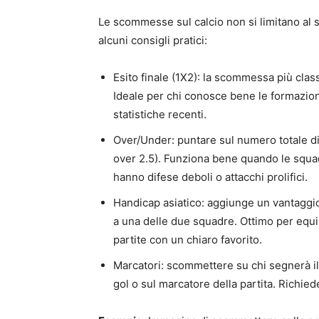
Le scommesse sul calcio non si limitano al s
alcuni consigli pratici:
Esito finale (1X2): la scommessa più class
Ideale per chi conosce bene le formazion
statistiche recenti.
Over/Under: puntare sul numero totale di
over 2.5). Funziona bene quando le squa
hanno difese deboli o attacchi prolifici.
Handicap asiatico: aggiunge un vantaggio
a una delle due squadre. Ottimo per equi
partite con un chiaro favorito.
Marcatori: scommettere su chi segnerà i
gol o sul marcatore della partita. Richie