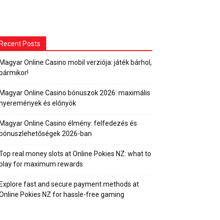
Recent Posts
Magyar Online Casino mobil verziója: játék bárhol,
bármikor!
Magyar Online Casino bónuszok 2026: maximális
nyeremények és előnyök
Magyar Online Casino élmény: felfedezés és
bónuszlehetőségek 2026-ban
Top real money slots at Online Pokies NZ: what to
play for maximum rewards
Explore fast and secure payment methods at
Online Pokies NZ for hassle-free gaming