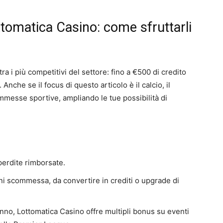
tomatica Casino: come sfruttarli
a i più competitivi del settore: fino a €500 di credito
. Anche se il focus di questo articolo è il calcio, il
messe sportive, ampliando le tue possibilità di
perdite rimborsate.
i scommessa, da convertire in crediti o upgrade di
nno, Lottomatica Casino offre multipli bonus su eventi