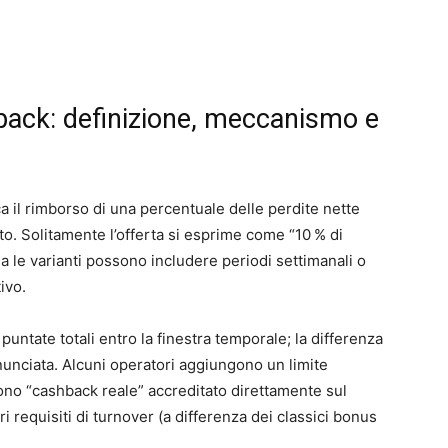
hback: definizione, meccanismo e
ca il rimborso di una percentuale delle perdite nette
to. Solitamente l’offerta si esprime come “10 % di
 le varianti possono includere periodi settimanali o
ivo.
 puntate totali entro la finestra temporale; la differenza
nunciata. Alcuni operatori aggiungono un limite
rono “cashback reale” accreditato direttamente sul
i requisiti di turnover (a differenza dei classici bonus