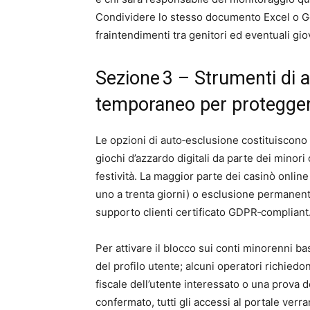
Condividere lo stesso documento Excel o Go
fraintendimenti tra genitori ed eventuali gio
Sezione 3 – Strumenti di 
temporaneo per protegger
Le opzioni di auto‑esclusione costituiscono 
giochi d’azzardo digitali da parte dei minori 
festività. La maggior parte dei casinò onlin
uno a trenta giorni) o esclusione permanente
supporto clienti certificato GDPR‑compliant
Per attivare il blocco sui conti minorenni ba
del profilo utente; alcuni operatori richiedo
fiscale dell’utente interessato o una prova d
confermato, tutti gli accessi al portale ver