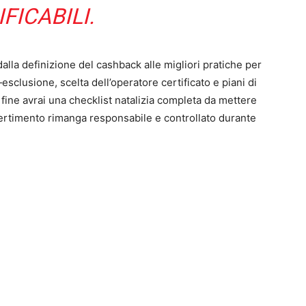
FICABILI.
dalla definizione del cashback alle migliori pratiche per
esclusione, scelta dell’operatore certificato e piani di
fine avrai una checklist natalizia completa da mettere
divertimento rimanga responsabile e controllato durante