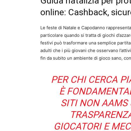
Guida natalizia per pro
online: Cashback, sicu
Le feste di Natale e Capodanno rappresent
particolare quando si tratta di giochi d’azz
festivi può trasformare una semplice partita 
adulti che i più giovani che osservano l’atti
fin da subito un ambiente di gioco sano, con 
PER CHI CERCA PI
È FONDAMENTAL
SITI NON AAMS 
TRASPARENZA,
GIOCATORI E ME