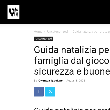
Home
Uncategorized
Guida natalizia per protegg
Uncategorized
Guida natalizia pe
famiglia dal gioco
sicurezza e buone
By
Okenwa Igbokwe
-
August 8, 2025