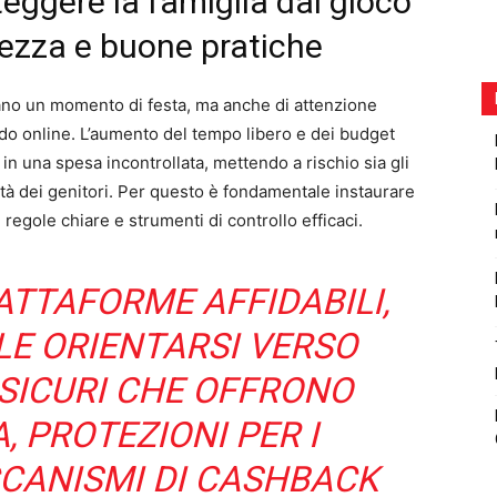
teggere la famiglia dal gioco
rezza e buone pratiche
ano un momento di festa, ma anche di attenzione
ardo online. L’aumento del tempo libero e dei budget
in una spesa incontrollata, mettendo a rischio sia gli
vità dei genitori. Per questo è fondamentale instaurare
regole chiare e strumenti di controllo efficaci.
ATTAFORME AFFIDABILI,
E ORIENTARSI VERSO
SICURI
CHE OFFRONO
 PROTEZIONI PER I
CCANISMI DI CASHBACK