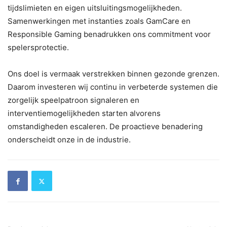
tijdslimieten en eigen uitsluitingsmogelijkheden.
Samenwerkingen met instanties zoals GamCare en
Responsible Gaming benadrukken ons commitment voor
spelersprotectie.
Ons doel is vermaak verstrekken binnen gezonde grenzen.
Daarom investeren wij continu in verbeterde systemen die
zorgelijk speelpatroon signaleren en
interventiemogelijkheden starten alvorens
omstandigheden escaleren. De proactieve benadering
onderscheidt onze in de industrie.