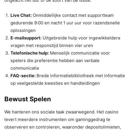
ongeacht het uur of de soort van de issue.
Live Chat:
Onmiddellijke contact met supportteam
gedurende 9:00 en nacht 1 uur uur voor razendsnelle
oplossingen
E-mailsupport:
Uitgebreide hulp voor ingewikkeldere
vragen met responstijd binnen vier uren
Telefonische hulp:
Menselijk communicatie voor
spelers die preferentie hebben aan verbale
communicatie
FAQ-sectie:
Brede informatiebibliotheek met informatie
op veelgestelde kwesties en handleidingen
Bewust Spelen
We hanteren ons sociale taak zwaarwegend. Het casino
levert meerdere instrumenten om gaminggedrag te
observeren en controleren, waaronder depositolimieten,