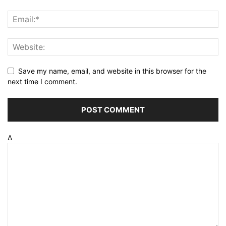
Save my name, email, and website in this browser for the
next time I comment.
Δ