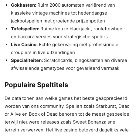
Gokkasten:
Ruim 2000 automaten variërend van
klassieke vintage machines tot hedendaagse
jackpotspellen met groeiende prijzenpotten
Tafelspellen:
Ruime keuze blackjack-, roulettewheel-
en baccaratversies voor strategische spelers
Live Casino:
Echte gokervaring met professionele
croupiers in live uitzendingen
Specialiteiten:
Scratchcards, bingokaarten en diverse
afwisselende gametypes voor gevarieerd vermaak
Populaire Speltitels
De data tonen aan welke games het beste geapprecieerd
worden van ons community. Spellen zoals Starburst, Dead
or Alive en Book of Dead behoren tot de meest gespeelde,
terwijl nieuwere releases zoals Sweet Bonanza snel
terrein verwerven. Het live casino betoverd dagelijks vele