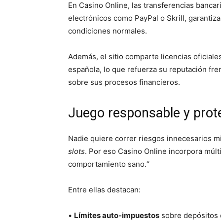
En Casino Online, las transferencias banca
electrónicos como PayPal o Skrill, garant
condiciones normales.​
Además, el sitio comparte licencias oficiale
española, lo que refuerza su reputación fre
sobre sus procesos financieros.
Juego responsable y prote
Nadie quiere correr riesgos innecesarios mi
slots
. Por eso Casino Online incorpora múl
comportamiento sano.“
Entre ellas destacan:
•
Límites auto‑impuestos
sobre depósitos 