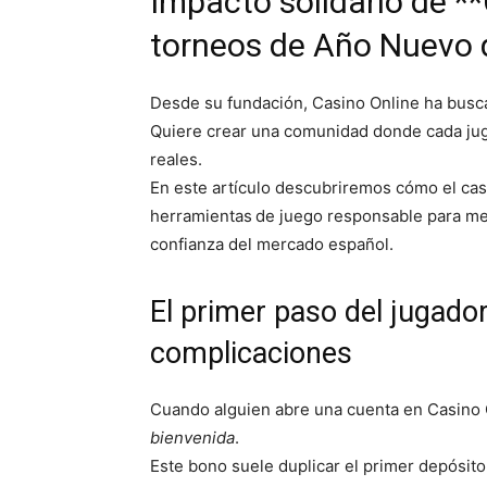
Impacto solidario de *
torneos de Año Nuevo 
Desde su fundación, Casino Online ha busca
Quiere crear una comunidad donde cada juga
reales.
En este artículo descubriremos cómo el ca
herramientas de juego responsable para mej
confianza del mercado español.
El primer paso del jugador
complicaciones
Cuando alguien abre una cuenta en Casino 
bienvenida
.
Este bono suele duplicar el primer depósito 