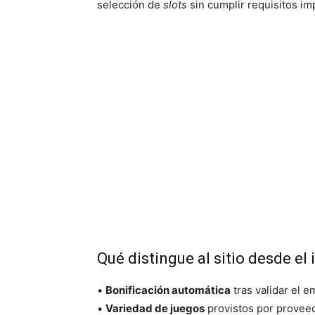
selección de
slots
sin cumplir requisitos im
Qué distingue al sitio desde el 
•
Bonificación automática
tras validar el em
•
Variedad de juegos
provistos por proveed