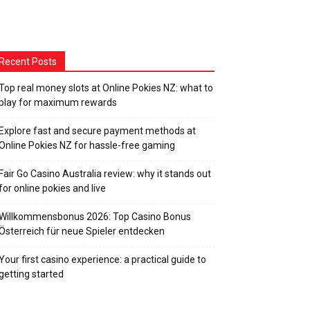
Recent Posts
Top real money slots at Online Pokies NZ: what to
play for maximum rewards
Explore fast and secure payment methods at
Online Pokies NZ for hassle-free gaming
Fair Go Casino Australia review: why it stands out
for online pokies and live
Willkommensbonus 2026: Top Casino Bonus
Österreich für neue Spieler entdecken
Your first casino experience: a practical guide to
getting started