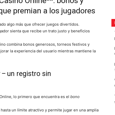
*Casino Online**: bonos y
que premian a los jugadores
do algo más que ofrecer juegos divertidos.
dor sienta que recibe un trato justo y beneficios
sino combina bonos generosos, torneos festivos y
orar la experiencia del usuario mientras mantiene la
 – un registro sin
Online, lo primero que encuentra es el
bono
hasta un límite atractivo y permite jugar en una amplia