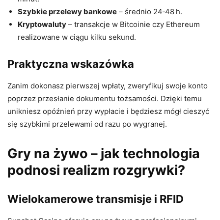
Szybkie przelewy bankowe
– średnio 24‑48 h.
Kryptowaluty
– transakcje w Bitcoinie czy Ethereum
realizowane w ciągu kilku sekund.
Praktyczna wskazówka
Zanim dokonasz pierwszej wpłaty, zweryfikuj swoje konto
poprzez przesłanie dokumentu tożsamości. Dzięki temu
unikniesz opóźnień przy wypłacie i będziesz mógł cieszyć
się szybkimi przelewami od razu po wygranej.
Gry na żywo – jak technologia
podnosi realizm rozgrywki?
Wielokamerowe transmisje i RFID