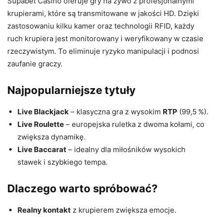
Supabet Casino oferuje gry na żywo z profesjonalnymi
krupierami, które są transmitowane w jakości HD. Dzięki
zastosowaniu kilku kamer oraz technologii RFID, każdy
ruch krupiera jest monitorowany i weryfikowany w czasie
rzeczywistym. To eliminuje ryzyko manipulacji i podnosi
zaufanie graczy.
Najpopularniejsze tytuły
Live Blackjack
– klasyczna gra z wysokim
RTP
(99,5 %).
Live Roulette
– europejska ruletka z dwoma kołami, co
zwiększa dynamikę.
Live Baccarat
– idealny dla miłośników wysokich
stawek i szybkiego tempa.
Dlaczego warto spróbować?
Realny kontakt
z krupierem zwiększa emocje.