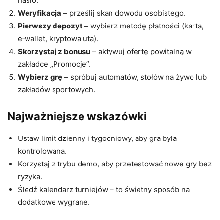
hasło.
Weryfikacja
– prześlij skan dowodu osobistego.
Pierwszy depozyt
– wybierz metodę płatności (karta,
e‑wallet, kryptowaluta).
Skorzystaj z bonusu
– aktywuj ofertę powitalną w
zakładce „Promocje”.
Wybierz grę
– spróbuj automatów, stołów na żywo lub
zakładów sportowych.
Najważniejsze wskazówki
Ustaw limit dzienny i tygodniowy, aby gra była
kontrolowana.
Korzystaj z trybu demo, aby przetestować nowe gry bez
ryzyka.
Śledź kalendarz turniejów – to świetny sposób na
dodatkowe wygrane.