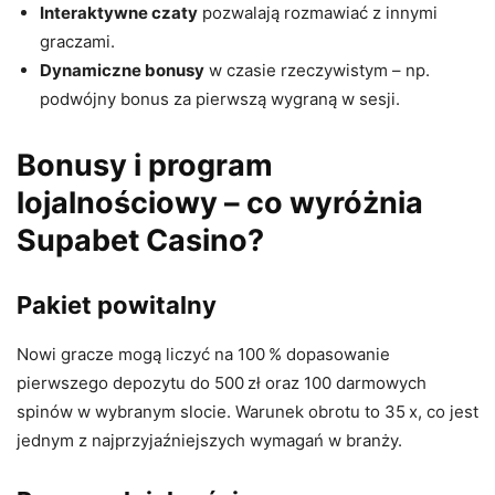
Interaktywne czaty
pozwalają rozmawiać z innymi
graczami.
Dynamiczne bonusy
w czasie rzeczywistym – np.
podwójny bonus za pierwszą wygraną w sesji.
Bonusy i program
lojalnościowy – co wyróżnia
Supabet Casino?
Pakiet powitalny
Nowi gracze mogą liczyć na 100 % dopasowanie
pierwszego depozytu do 500 zł oraz 100 darmowych
spinów w wybranym slocie. Warunek obrotu to 35 x, co jest
jednym z najprzyjaźniejszych wymagań w branży.