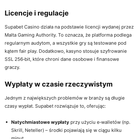
Licencje i regulacje
Supabet Casino działa na podstawie licencji wydanej przez
Malta Gaming Authority. To oznacza, że platforma podlega
regularnym audytom, a wszystkie gry są testowane pod
kątem fair play. Dodatkowo, kasyno stosuje szyfrowanie
SSL 256‑bit, które chroni dane osobowe i finansowe
graczy.
Wypłaty w czasie rzeczywistym
Jednym z największych problemów w branży są długie
czasy wypłat. Supabet rozwiązuje to, oferując:
Natychmiastowe wypłaty
przy użyciu e‑walletów (np.
Skrill, Neteller) – środki pojawiają się w ciągu kilku
minut.