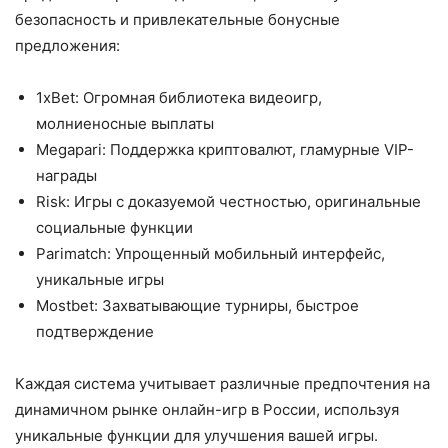
безопасность и привлекательные бонусные
предложения:
1xBet: Огромная библиотека видеоигр,
молниеносные выплаты
Megapari: Поддержка криптовалют, гламурные VIP-
награды
Risk: Игры с доказуемой честностью, оригинальные
социальные функции
Parimatch: Упрощенный мобильный интерфейс,
уникальные игры
Mostbet: Захватывающие турниры, быстрое
подтверждение
Каждая система учитывает различные предпочтения на
динамичном рынке онлайн-игр в России, используя
уникальные функции для улучшения вашей игры.