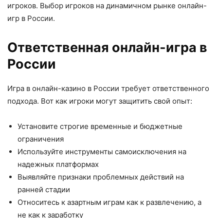
игроков. Выбор игроков на динамичном рынке онлайн-
игр в России.
Ответственная онлайн-игра в
России
Игра в онлайн-казино в России требует ответственного
подхода. Вот как игроки могут защитить свой опыт:
Установите строгие временные и бюджетные
ограничения
Используйте инструменты самоисключения на
надежных платформах
Выявляйте признаки проблемных действий на
ранней стадии
Относитесь к азартным играм как к развлечению, а
не как к заработку