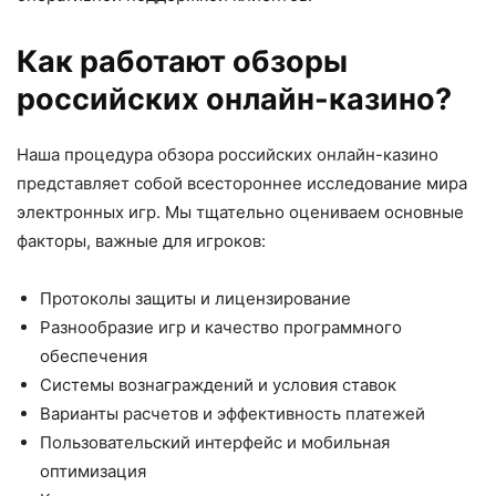
Как работают обзоры
российских онлайн-казино?
Наша процедура обзора российских онлайн-казино
представляет собой всестороннее исследование мира
электронных игр. Мы тщательно оцениваем основные
факторы, важные для игроков:
Протоколы защиты и лицензирование
Разнообразие игр и качество программного
обеспечения
Системы вознаграждений и условия ставок
Варианты расчетов и эффективность платежей
Пользовательский интерфейс и мобильная
оптимизация