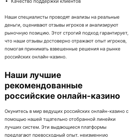
Качество поддержки клиентов
Наши специалисты проводят анализы на реальные
деньги, оценивают отзывы игроков и анализируют
рыночную позицию. Этот строгий подход гарантирует,
что наши отзывы достоверно отражают опыт игроков,
помогая принимать взвешенные решения на рынке
российских онлайн-казино.
Наши лучшие
рекомендованные
российские онлайн-казино
Окунитесь в мир ведущих российских онлайн-казино с
помощью нашей тщательно отобранной линейки
лучших систем. Эти выдающиеся платформы
предлагают превосходный опыт, неизменную