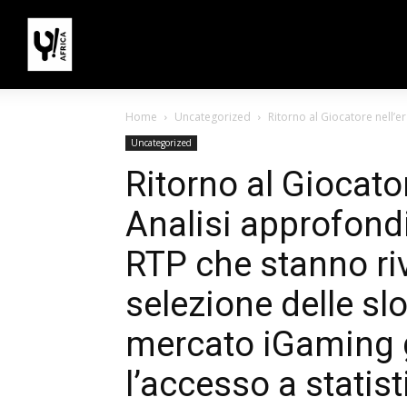
Home
Uncategorized
Ritorno al Giocatore nell’er
Uncategorized
Ritorno al Giocator
Analisi approfondi
RTP che stanno ri
selezione delle sl
mercato iGaming 
l’accesso a statist