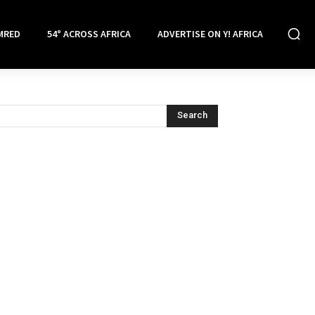
MRED
54° ACROSS AFRICA
ADVERTISE ON Y! AFRICA