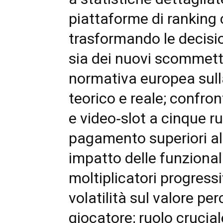
piattaforme di rankin
trasformando le decisio
sia dei nuovi scommettit
normativa europea sull
teorico e reale; confront
e video‑slot a cinque ru
pagamento superiori al
impatto delle funzional
moltiplicatori progressi
volatilità sul valore per
giocatore; ruolo crucial