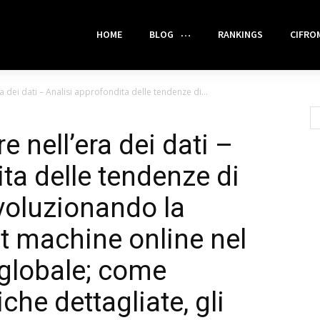
HOME
BLOG
RANKINGS
CIFRO
a dei dati – Analisi approfondita delle tendenze di...
e nell’era dei dati –
ta delle tendenze di
voluzionando la
ot machine online nel
globale; come
iche dettagliate, gli